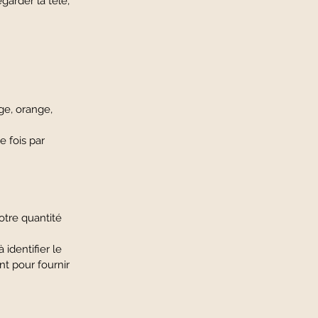
egarder la télé,
ge, orange,
bien de fois par
s notre quantité
 à identifier le
ent pour fournir