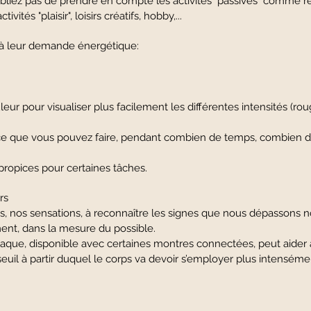
ubliez pas de prendre en compte les activités "passives" comme r
vités "plaisir", loisirs créatifs, hobby,...
rt à leur demande énergétique:
eur pour visualiser plus facilement les différentes intensités (rou
al, ce que vous pouvez faire, pendant combien de temps, com
 propices pour certaines tâches.
urs
ps, nos sensations, à reconnaître les signes que nous dépasson
ent, dans la mesure du possible.
que, disponible avec certaines montres connectées, peut aider
uil à partir duquel le corps va devoir s’employer plus intensém