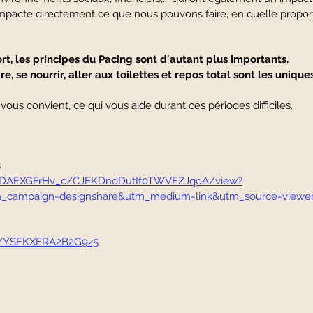
impacte directement ce que nous pouvons faire, en quelle proporti
rt, les principes du Pacing sont d'autant plus importants.
e, se nourrir, aller aux toilettes et repos total sont les uniqu
ous convient, ce qui vous aide durant ces périodes difficiles.
s
n/DAFXGFrHv_c/CJEKDndDutIf0TWVFZJqoA/view?
_campaign=designshare&utm_medium=link&utm_source=viewe
fr/s/YSFKXFRA2B2G9z5