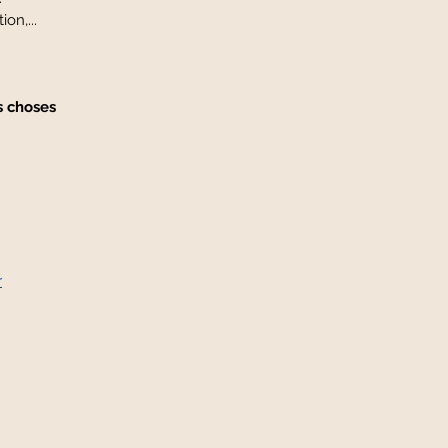
on,...
es choses
r