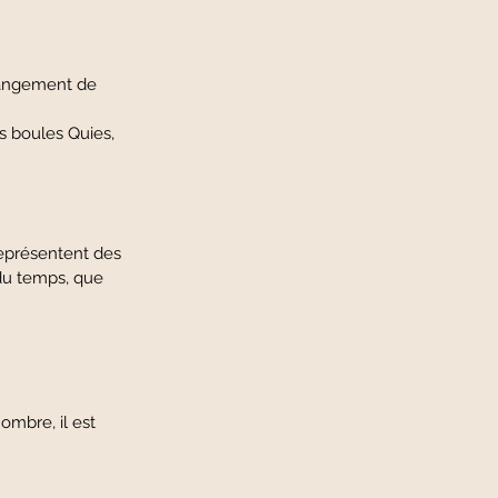
 changement de
des boules Quies,
représentent des
 du temps, que
ombre, il est
.