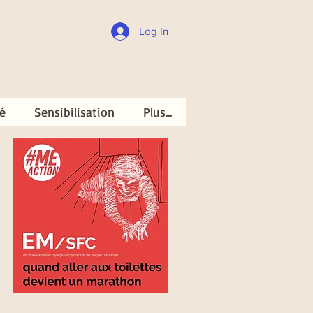
Log In
é
Sensibilisation
Plus...
é
Sensibilisation
Plus...
Share