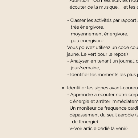
Attention TOUT est activité, n'o
écouter de la musique,..., et les acti
- Classer les activités par rappo
très énergivore,
moyennement énergivore,
peu énergivore
Vous pouvez utilisez un code coul
jaune. Le vert pour le repos.)
- Analyser, en tenant un journ
jour/semaine,...
- Identifier les moments les plus
Identifier les signes avant-coure
- Apprendre à écouter notre cor
d'énergie et arrêter immédiatem
Un moniteur de fréquence cardia
dépassement du seuil aérobie (se
de l’énergie)
v=Voir article dédié (à venir)