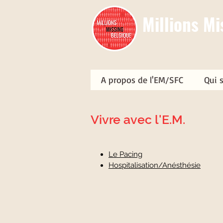
Millions Mi
A propos de l'EM/SFC
Qui 
A propos de l'EM/SFC
Qui 
Vivre avec l'E.M.
Le Pacing
Hospitalisation/Anésthésie