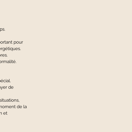
ps.
portant pour
ergétiques.
res.
ormalité.
cial.
ur… et essayer de
ines situations,
'au moment de la
aissons bien et