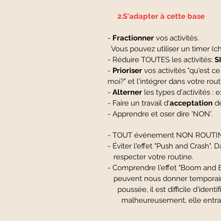
2.S'adapter à cette base
-
Fractionner
vos activités.
Vous pouvez utiliser un timer (c
- Réduire TOUTES les activités:
S
-
Prioriser
vos activités "qu'est c
moi?" et l'intégrer dans votre rou
-
Alterner
les types d'activités :
- Faire un travail d'
acceptation
de
- Apprendre et oser dire 'NON'.
- TOUT événement NON ROUTINI
- Éviter l'effet "Push and Crash
respecter votre routine.
- Comprendre l'effet "Boom and 
peuvent nous donner temporairem
poussée, il est difficile d'id
malheureusement, elle entraîne