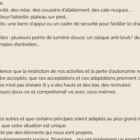
le
ité, des relax, des coussins d'allaitement, des cale-nuques,...
eur/tablette, plateau sur pied,..
te, une barre d'appui ou un cadre de sécurité pour faciliter le
ielles : plusieurs points de lumière douce, un casque anti-bruit/ 
ples d'entretien,...
ience que la restriction de nos activités et la perte d'autonomie 
tre acceptés, que ces acceptations et ces adaptations prennent
s n'est pas linéaire (il y a des hauts et des bas, des rechutes)​​
, soyez doux-ce et compréhensif-ve avec vous-mêmes.
s autres et que certains principes soient adaptés au plus grand n
que votre situation est unique.
ecté par des éléments qui nous sont propres,
vironnements sociaux, financiers,... qui ont également un impact