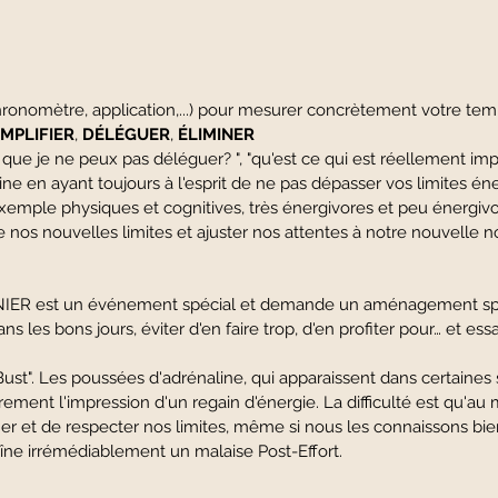
hronomètre, application,...) pour mesurer concrètement votre tem
IMPLIFIER
,
DÉLÉGUER
,
ÉLIMINER
e que je ne peux pas déléguer? ", "qu'est ce qui est réellement im
tine en ayant toujours à l'esprit de ne pas dépasser vos limites én
 exemple physiques et cognitives, très énergivores et peu énergivo
 nos nouvelles limites et ajuster nos attentes à notre nouvelle n
ER est un événement spécial et demande un aménagement spé
". Dans les bons jours, éviter d'en faire trop, d'en profiter po
Bust". Les poussées d'adrénaline, qui apparaissent dans certa
ent l'impression d'un regain d'énergie. La difficulté est qu
entifier et de respecter nos limites, même si nous les conn
 irrémédiablement un malaise Post-Effort.