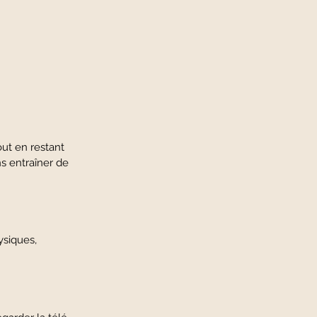
out en restant
s entraîner de
tape (physiques,