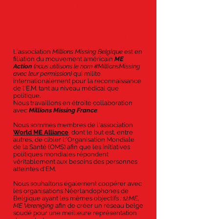
connaissance et la
reconnaissance de l
'
Encéphalomyélite Myalgique
(E.M.)
en Belgique Francophone.
L'association
Millions Missing Belgique
est en
filiation du mouvement américain
ME
Action
(nous utilisons le nom #MillionsMissing
avec leur permission)
qui milite
internationalement pour la reconnaissance
de l'E.M. tant au niveau médical que
politique.
Nous travaillons en étroite collaboration
avec
Millions Missing France
.
Nous sommes membres de l'association
World ME Alliance
, dont le but est, entre
autres, de cibler l;'Organisation Mondiale
de la Santé (OMS) afin que les initiatives
politiques mondiales répondent
véritablement aux besoins des personnes
atteintes d'EM.
Nous souhaitons également coopérer avec
les organisations Néerlandophones de
Belgique ayant les mêmes objectifs
: 12ME,
ME Vereniging
afin de créer un réseau belge
soudé pour une meilleure représentation