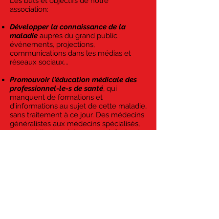
Les buts et objectifs de notre
association:
Développer la connaissance de la
maladie
auprès du grand public :
événements, projections,
communications dans les médias et
réseaux sociaux...
Promouvoir l'éducation médicale des
professionnel-le-s de santé
, qui
manquent de formations et
d'informations au sujet de cette maladie,
sans traitement à ce jour. Des médecins
généralistes aux médecins spécialisés,
sans oublier la sphère paramédicale et
les médecins conseils,...​​.
Appeler les pouvoirs publics
à prendre
des engagements clairs, justes et
justifiés pour les malades.
Favoriser
le changement culturel
vis-à-
vis de la maladie et du handicap
invisible.